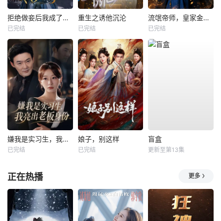
拒绝做妾后我成了太子侧妃
重生之诱他沉沦
流氓帝师，皇家金牌县令
已完结
已完结
已完结
嫌我是实习生，我亮出老板身份
娘子，别这样
盲盒
已完结
已完结
更新至第13集
正在热播
更多