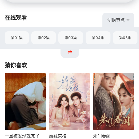
在线观看
切换节点
第01集
第02集
第03集
第04集
第05集
猜你喜欢
一旦被发现就完了
娇藏京枝
朱门春闺