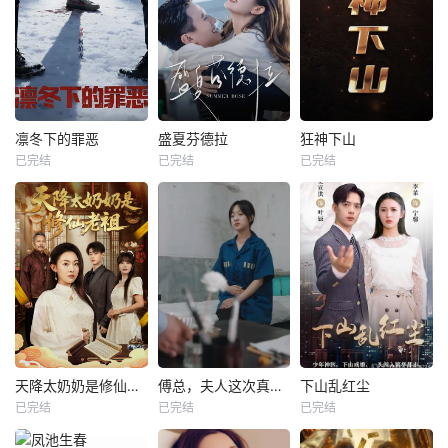
凛冬下的罪恶
盛夏芬德拉
狂神下山
已完结
已完结
已完结
天降太奶奶是修仙老祖
傅总，夫人这次真的死了
下山乱红尘
已完结
已完结
已完结