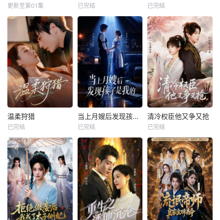
更新至第01集
已完结
已完结
温柔狩猎
当上月嫂后发现孩子是我的
清冷权臣他又争又抢
已完结
已完结
已完结