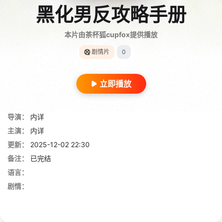
黑化男反攻略手册
本片由茶杯狐cupfox提供播放
剧情片
0
立即播放
导演：
内详
主演：
内详
更新：
2025-12-02 22:30
备注：
已完结
语言：
剧情：