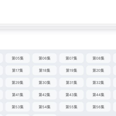
第05集
第06集
第07集
第08集
第17集
第18集
第19集
第20集
第29集
第30集
第31集
第32集
第41集
第42集
第43集
第44集
第53集
第54集
第55集
第56集