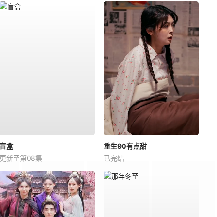
盲盒
重生90有点甜
更新至第08集
已完结