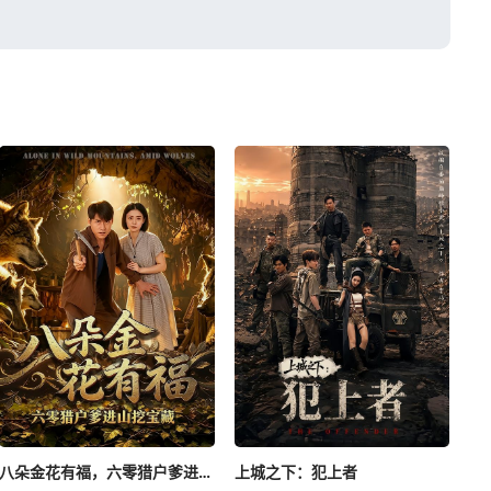
八朵金花有福，六零猎户爹进山挖宝藏
上城之下：犯上者