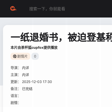
一纸退婚书，被迫登基
本片由茶杯狐cupfox提供播放
剧情片
0
导演：
内详
主演：
内详
更新：
2025-12-03 17:30
备注：
已完结
语言：
剧情：