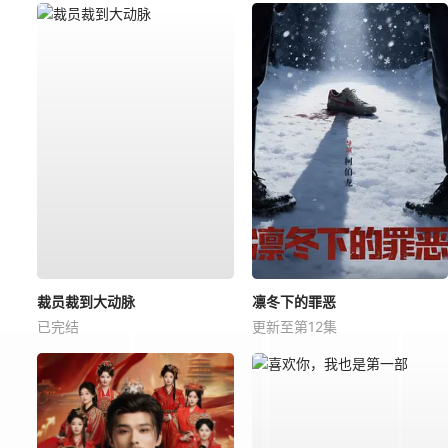
裁员裁到大动脉
凛冬下的罪恶
已完结
更新至第12集