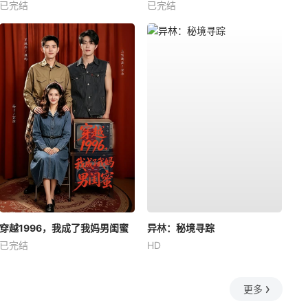
已完结
已完结
穿越1996，我成了我妈男闺蜜
异林：秘境寻踪
已完结
HD
更多