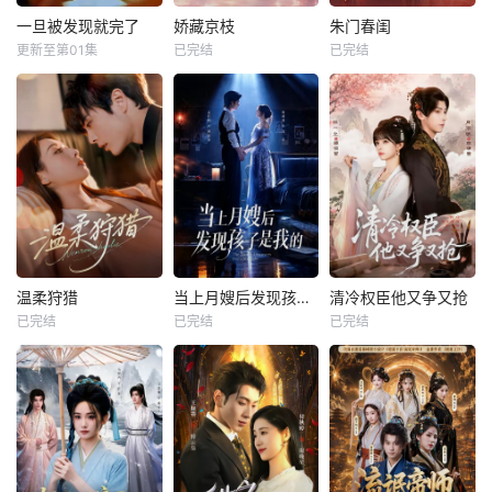
一旦被发现就完了
娇藏京枝
朱门春闺
更新至第01集
已完结
已完结
温柔狩猎
当上月嫂后发现孩子是我的
清冷权臣他又争又抢
已完结
已完结
已完结