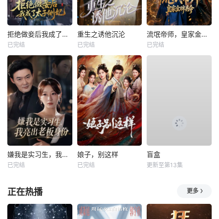
拒绝做妾后我成了太子侧妃
重生之诱他沉沦
流氓帝师，皇家金牌县令
已完结
已完结
已完结
嫌我是实习生，我亮出老板身份
娘子，别这样
盲盒
已完结
已完结
更新至第13集
正在热播
更多