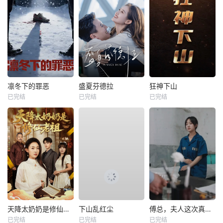
凛冬下的罪恶
盛夏芬德拉
狂神下山
已完结
已完结
已完结
天降太奶奶是修仙老祖
下山乱红尘
傅总，夫人这次真的死了
已完结
已完结
已完结