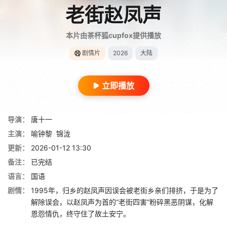
老街赵凤声
本片由茶杯狐cupfox提供播放
剧情片
2026
大陆
立即播放
导演：
唐十一
主演：
喻钟黎
锦泷
更新：
2026-01-12 13:30
备注：
已完结
语言：
国语
剧情：
1995年，归乡的赵凤声因误会被老街乡亲们排挤，于是为了
解除误会，以赵凤声为首的“老街四害”粉碎黑恶阴谋，化解
恩怨情仇，终守住了故土安宁。