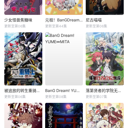
少女怪兽焦糖味
元祖！BanGDream酱
尼古喵喵
更新至第06集
更新至第44集
更新至第06集
被追放的转生重骑士用游戏知识开无双
BanG Dream! YUME∞MITA
落第贤者的学院无双第二回转生，S等级作弊魔术师冒险记
更新至第06集
更新至第08集
更新至第07集