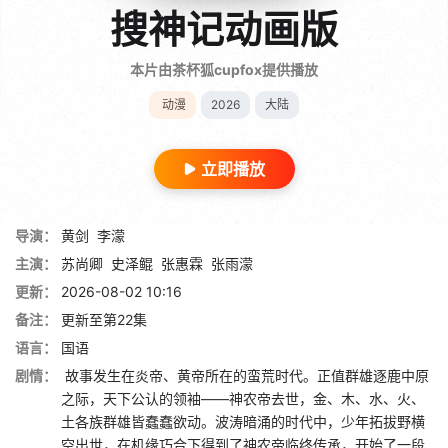
搜神记动画版
本片由茶杯狐cupfox提供播放
动漫
2026
大陆
立即播放
导演：
黄剑
李濛
主演：
苏尚卿
史泽鲲
张惠霖
张雨濛
更新：
2026-08-02 10:16
备注：
更新至第22集
语言：
国语
剧情：
故事发生在炎帝、黄帝所在的蛮荒时代。正值群雄逐鹿中原
之际，天下公认的领袖——神农帝去世，金、木、水、火、
土各族群雄皆蠢蠢欲动。波涛暗涌的时代中，少年拓拔野横
空出世，在机缘巧合下得到了神农帝临终传承，开始了一段