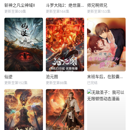
斩神之凡尘神域Ⅱ
斗罗大陆2：绝世唐门
师兄啊师兄
更新至第09集
更新至第164集
更新至第153集
仙逆
沧元图
末班车后，在胶囊旅馆向上司传递微热的夜晚
更新至第152集
更新至第88集
已完结