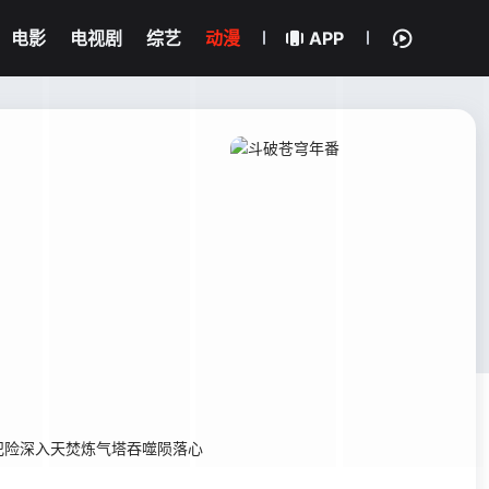
电影
电视剧
综艺
动漫
APP
险深入天焚炼气塔吞噬陨落心