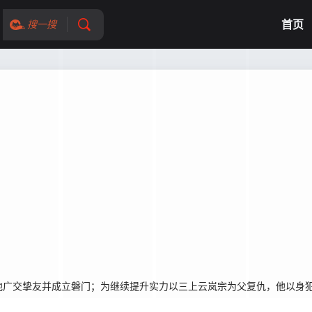
首页
搜一搜
广交挚友并成立磐门；为继续提升实力以三上云岚宗为父复仇，他以身犯