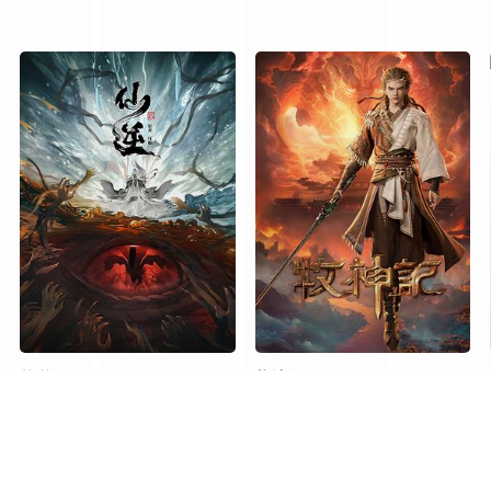
仙逆
牧神记
更新至第152集
更新至第94集