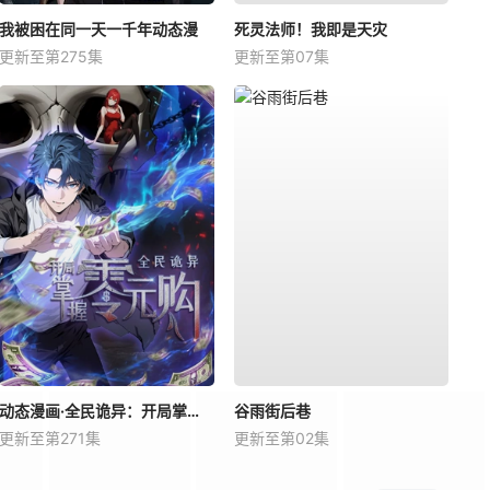
我被困在同一天一千年动态漫
死灵法师！我即是天灾
更新至第275集
更新至第07集
动态漫画·全民诡异：开局掌握零元购
谷雨街后巷
更新至第271集
更新至第02集