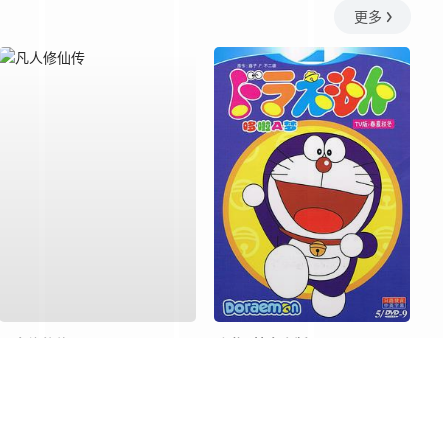
更多
凡人修仙传
哆啦A梦大山版
更新至第185集
已完结