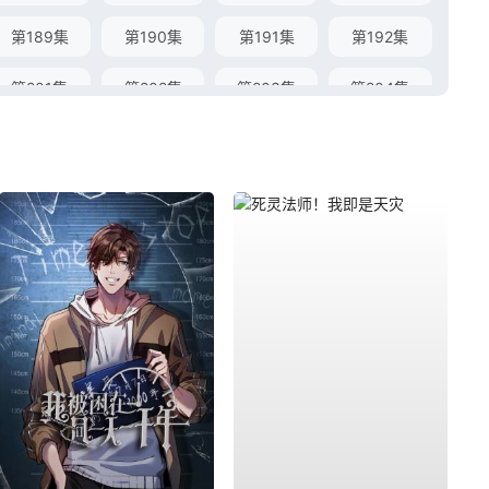
第189集
第190集
第191集
第192集
第201集
第202集
第203集
第204集