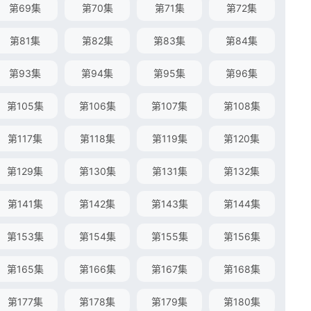
第69集
第70集
第71集
第72集
第81集
第82集
第83集
第84集
第93集
第94集
第95集
第96集
第105集
第106集
第107集
第108集
第117集
第118集
第119集
第120集
第129集
第130集
第131集
第132集
第141集
第142集
第143集
第144集
第153集
第154集
第155集
第156集
第165集
第166集
第167集
第168集
第177集
第178集
第179集
第180集