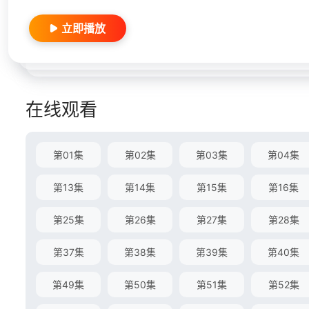
立即播放
在线观看
第01集
第02集
第03集
第04集
第13集
第14集
第15集
第16集
第25集
第26集
第27集
第28集
第37集
第38集
第39集
第40集
第49集
第50集
第51集
第52集