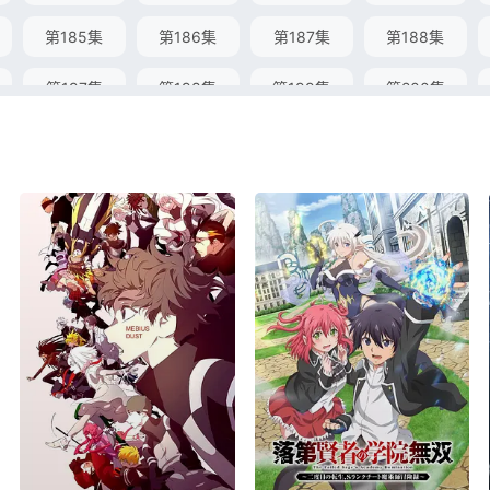
第185集
第186集
第187集
第188集
第197集
第198集
第199集
第200集