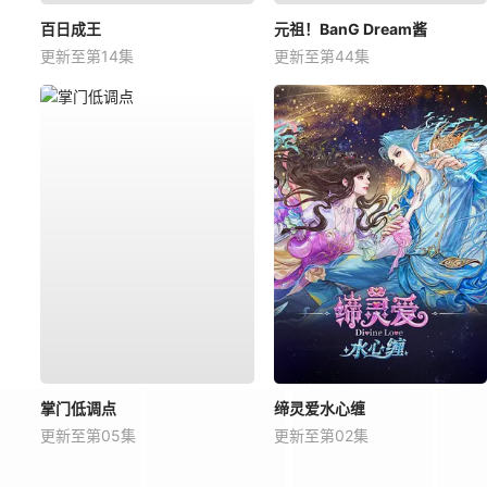
百日成王
元祖！BanG Dream酱
更新至第14集
更新至第44集
掌门低调点
缔灵爱水心缠
更新至第05集
更新至第02集