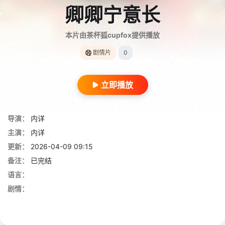
卿卿宁意长
本片由茶杯狐cupfox提供播放
剧情片
0
立即播放
导演：
内详
主演：
内详
更新：
2026-04-09 09:15
备注：
已完结
语言：
剧情：