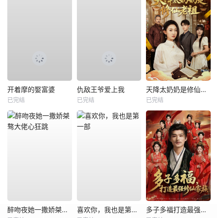
开着摩的娶富婆
仇敌王爷爱上我
天降太奶奶是修仙老祖
已完结
已完结
已完结
醉吻夜她一撒娇桀骜大佬心狂跳
喜欢你，我也是第一部
多子多福打造最强修仙家族