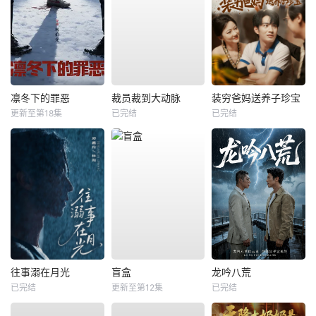
凛冬下的罪恶
裁员裁到大动脉
装穷爸妈送养子珍宝
更新至第18集
已完结
已完结
往事溺在月光
盲盒
龙吟八荒
已完结
更新至第12集
已完结