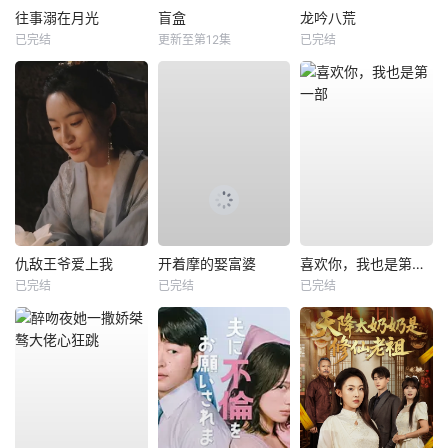
往事溺在月光
盲盒
龙吟八荒
已完结
更新至第12集
已完结
仇敌王爷爱上我
开着摩的娶富婆
喜欢你，我也是第一部
已完结
已完结
已完结