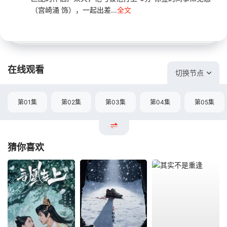
（宫崎涌 饰），一起出差...
全文
在线观看
切换节点
第01集
第02集
第03集
第04集
第05集
猜你喜欢