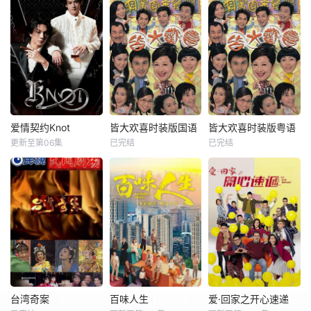
爱情契约Knot
皆大欢喜时装版国语
皆大欢喜时装版粤语
更新至第06集
已完结
已完结
台湾奇案
百味人生
爱·回家之开心速递