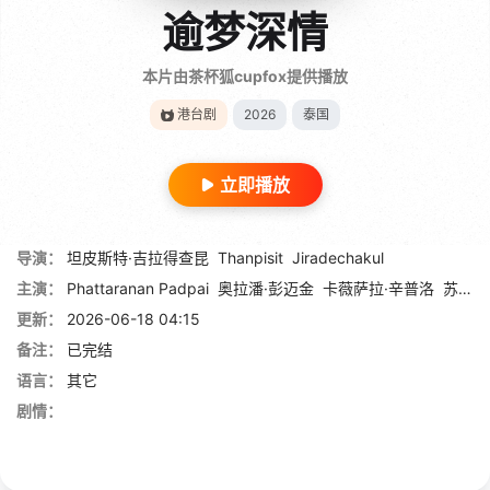
逾梦深情
本片由茶杯狐cupfox提供播放
港台剧
2026
泰国
立即播放
导演：
坦皮斯特·吉拉得查昆
Thanpisit
Jiradechakul
主演：
Phattaranan Padpai
奥拉潘·彭迈金
卡薇萨拉·辛普洛
苏珀·臣查罗恩 Supoj Chancharoen
更新：
2026-06-18 04:15
备注：
已完结
语言：
其它
剧情：