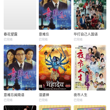
春花望露
意难忘
毕打自己人国语
已完结
已完结
已完结
意难忘闽南语
湿婆神
夜市人生
已完结
已完结
已完结