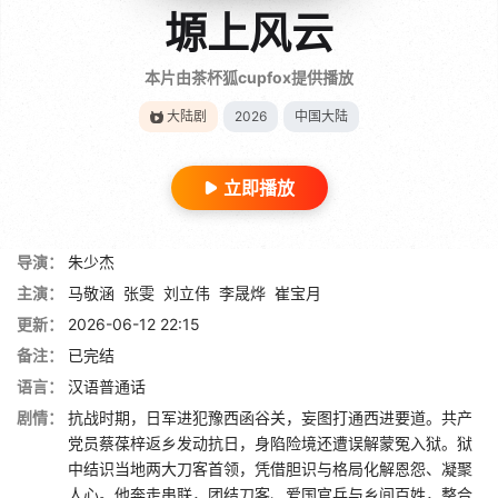
塬上风云
本片由茶杯狐cupfox提供播放
大陆剧
2026
中国大陆
立即播放
导演：
朱少杰
主演：
马敬涵
张雯
刘立伟
李晟烨
崔宝月
更新：
2026-06-12 22:15
备注：
已完结
语言：
汉语普通话
剧情：
抗战时期，日军进犯豫西函谷关，妄图打通西进要道。共产
党员蔡葆梓返乡发动抗日，身陷险境还遭误解蒙冤入狱。狱
中结识当地两大刀客首领，凭借胆识与格局化解恩怨、凝聚
人心。他奔走串联，团结刀客、爱国官兵与乡间百姓，整合