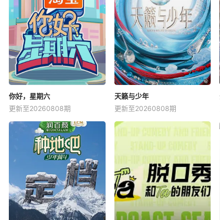
你好，星期六
天籁与少年
更新至20260808期
更新至20260808期