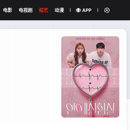
电影
电视剧
综艺
动漫
APP
中，爱情真的能绽放吗？