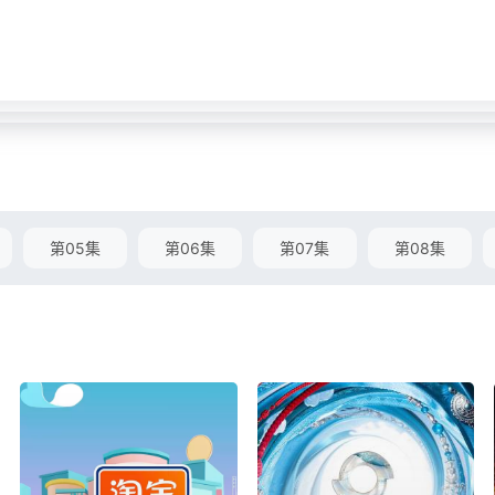
第05集
第06集
第07集
第08集