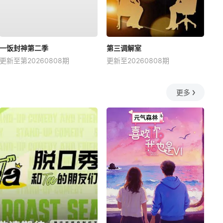
一饭封神第二季
第三调解室
更新至第20260808期
更新至20260808期
更多