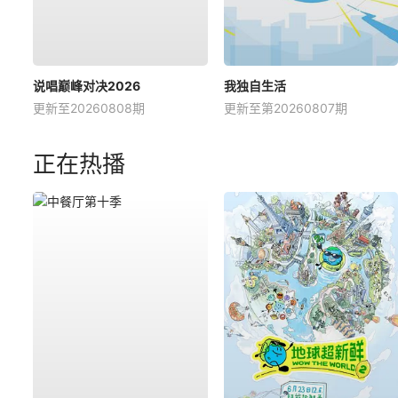
说唱巅峰对决2026
我独自生活
更新至20260808期
更新至第20260807期
正在热播