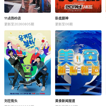
11点热吵店
卧底厨神
更新至20260805期
更新至06期
刘在街头
美食新闻报道