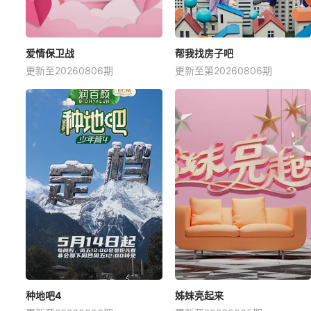
爱情保卫战
帮我找房子吧
更新至20260806期
更新至第20260806期
种地吧4
姊妹亮起来