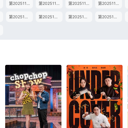
期
第20251122期
第20251124期
第20251127期
第20251128期
第20251206期陪你看
第20251207期惩罚室
第20251207期展演版
第20251208期