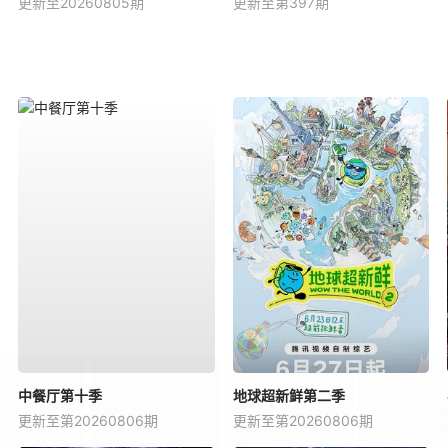
更新至20260805期
更新至第397期
中餐厅第十季
地球超新鲜第二季
更新至第20260806期
更新至第20260806期