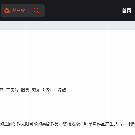
首页
搜一搜
豆
王天放
滕哲
蒋龙
张弛
左凌峰
生活的主题创作无限可能的喜剧作品，链接观众、明星与作品产生共鸣，打