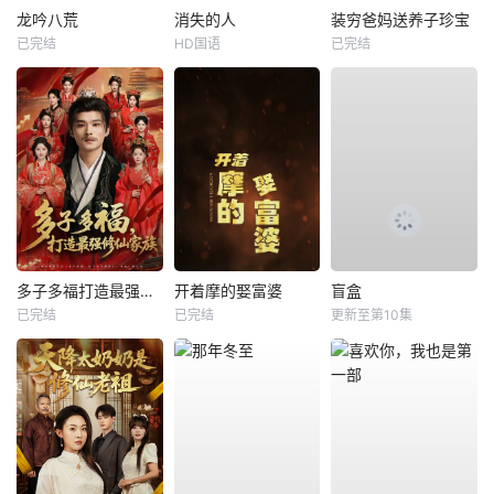
龙吟八荒
消失的人
装穷爸妈送养子珍宝
已完结
HD国语
已完结
多子多福打造最强修仙家族
开着摩的娶富婆
盲盒
已完结
已完结
更新至第10集