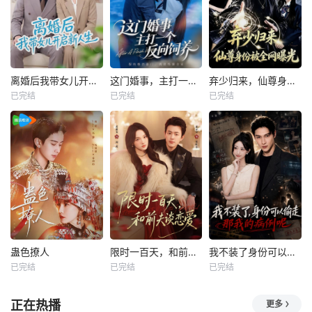
离婚后我带女儿开启新人生
这门婚事，主打一个反向饲养
弃少归来，仙尊身份被全网曝光
已完结
已完结
已完结
蛊色撩人
限时一百天，和前夫谈恋爱
我不装了身份可以偷走那我的病例呢
已完结
已完结
已完结
正在热播
更多