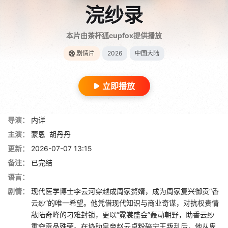
浣纱录
本片由茶杯狐cupfox提供播放
剧情片
2026
中国大陆
立即播放
导演：
内详
主演：
蒙恩
胡丹丹
更新：
2026-07-07 13:15
备注：
已完结
语言：
剧情：
现代医学博士李云河穿越成周家赘婿，成为周家复兴御贡“香
云纱”的唯一希望。他凭借现代知识与商业奇谋，对抗权贵情
敌陆奇峰的刁难封锁，更以“霓裳盛会”轰动朝野，助香云纱
重夺贡品殊荣。在协助皇帝赵云卓粉碎宁王叛乱后，他从卑