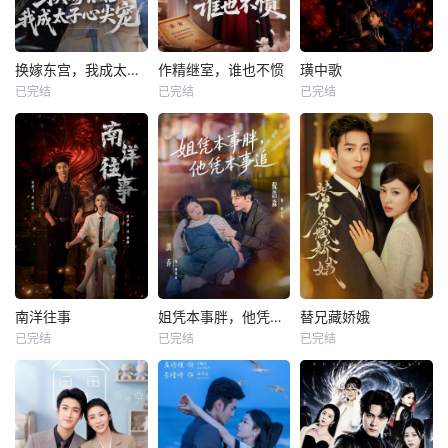
换嫁东宫，我成太子心尖宠
作精继室，谁也不惯
璜中歌
已完结
已完结
已完结
南洋往事
姐凭本事胖，他凭本事追
替兄藏娇娥
已完结
已完结
已完结