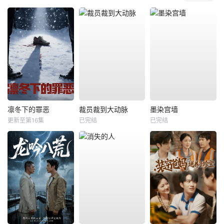
凛冬下的罪恶
裁员裁到大动脉
墨染宫墙
更新至第16集
已完结
已完结