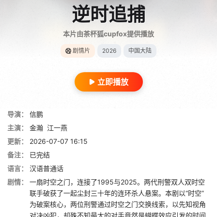
逆时追捕
本片由茶杯狐cupfox提供播放
剧情片
2026
中国大陆
立即播放
导演：
信鹏
主演：
金瀚
江一燕
更新：
2026-07-07 16:15
备注：
已完结
语言：
汉语普通话
剧情：
一扇时空之门，连接了1995与2025。两代刑警双人双时空
联手破获了一起尘封三十年的连环杀人悬案。本剧以“时空”
为破案核心，两位刑警通过时空之门交换线索，以先知视角
对决凶犯，却殊不知最大的对手竟然是蝴蝶效应引发的时间