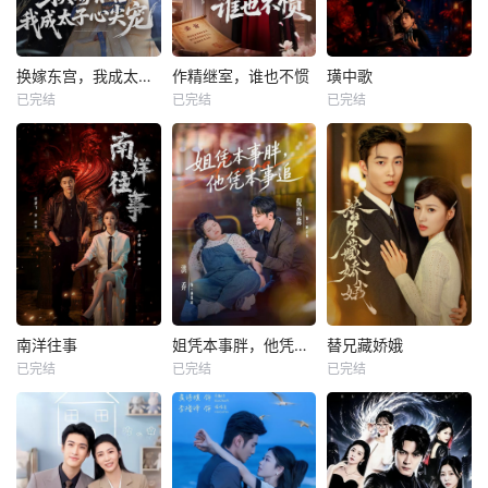
换嫁东宫，我成太子心尖宠
作精继室，谁也不惯
璜中歌
已完结
已完结
已完结
南洋往事
姐凭本事胖，他凭本事追
替兄藏娇娥
已完结
已完结
已完结