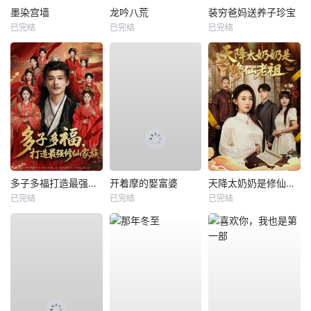
墨染宫墙
龙吟八荒
装穷爸妈送养子珍宝
已完结
已完结
已完结
多子多福打造最强修仙家族
开着摩的娶富婆
天降太奶奶是修仙老祖
已完结
已完结
已完结