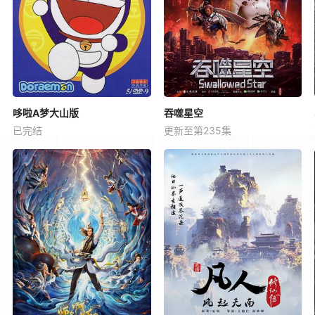
哆啦A梦大山版
吞噬星空
已完结
更新至第235集