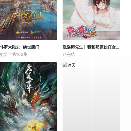
斗罗大陆2：绝世唐门
洗浴屋先生！我和那家伙在女浴池！？
更新至第165集
已完结