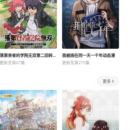
落第贤者的学院无双第二回转生，S等级作弊魔术师冒险记
我被困在同一天一千年动态漫
更新至第07集
更新至第275集
更多