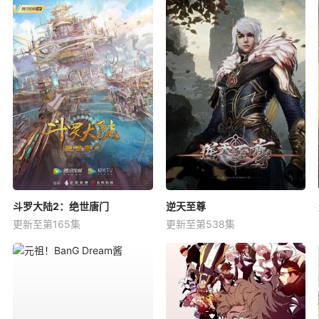
斗罗大陆2：绝世唐门
逆天至尊
更新至第165集
更新至第538集