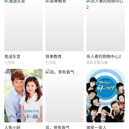
鬼谜东宫
铁拳教育
杀人者的购物中心2
已完结
已完结
更新至第06集
人鱼小姐
风，带有香气
搞笑一家人