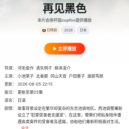
再见黑色
本片由茶杯狐cupfox提供播放
日韩剧
2026
日本
立即播放
导演：
河毛俊作
清矢明子
柳泽凌介
主演：
小池荣子
北香那
冈山天音
户田惠子
渡部笃郎
更新：
2026-08-05 22:15
备注：
更新至第05集
语言：
日语
剧情：
故事背景设定在繁华却复杂的东京池袋地区。西池袋警署新
设立了“犯罪受害者支援室”，在这里，警察们将贴身陪伴遭
遇各类案件的受害者及遗属，协助他们重新积极面对生活。
...
全文