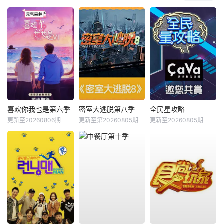
喜欢你我也是第六季
密室大逃脱第八季
全民星攻略
更新至20260806期
更新至第20260805期
更新至20260805期