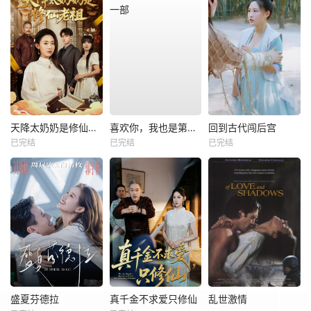
天降太奶奶是修仙老祖
喜欢你，我也是第一部
回到古代闯后宫
已完结
已完结
已完结
盛夏芬德拉
真千金不求爱只修仙
乱世激情