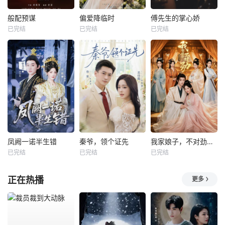
般配预谋
偏爱降临时
傅先生的掌心娇
已完结
已完结
已完结
凤阙一诺半生错
秦爷，领个证先
我家娘子，不对劲第四季
已完结
已完结
已完结
正在热播
更多