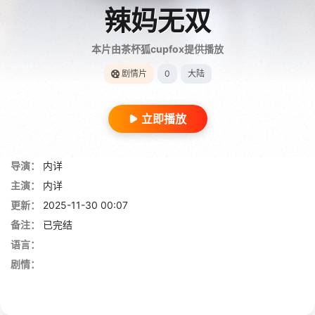
辣妈无双
本片由茶杯狐cupfox提供播放
剧情片
0
大陆
立即播放
导演：
内详
主演：
内详
更新：
2025-11-30 00:07
备注：
已完结
语言：
剧情：