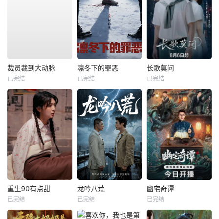
裁员裁到大动脉
凛冬下的罪恶
长歌莫问
已完结
已完结
已完结
重生90有点甜
龙吟八荒
幽宅奇谭
已完结
已完结
已完结