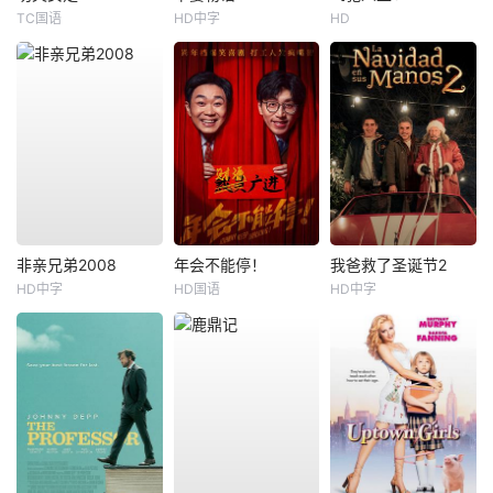
TC国语
HD中字
HD
非亲兄弟2008
年会不能停！
我爸救了圣诞节2
HD中字
HD国语
HD中字