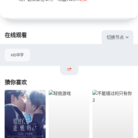
在线观看
切换节点
HD中字
猜你喜欢