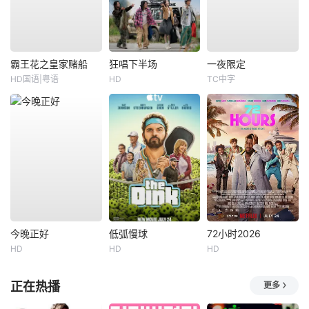
霸王花之皇家赌船
狂唱下半场
一夜限定
HD国语|粤语
HD
TC中字
今晚正好
低弧慢球
72小时2026
HD
HD
HD
正在热播
更多