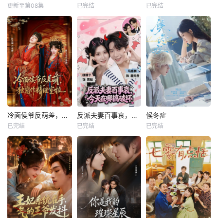
更新至第08集
已完结
已完结
冷面侯爷反萌差，独宠作精继室啦
反派夫妻百事哀，今天在哪搞破坏
候冬症
已完结
已完结
已完结