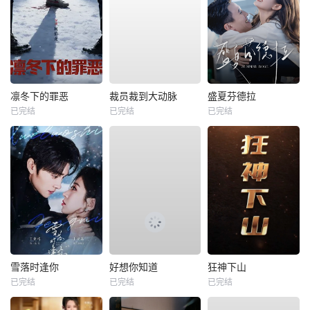
凛冬下的罪恶
裁员裁到大动脉
盛夏芬德拉
已完结
已完结
已完结
雪落时逢你
好想你知道
狂神下山
已完结
已完结
已完结