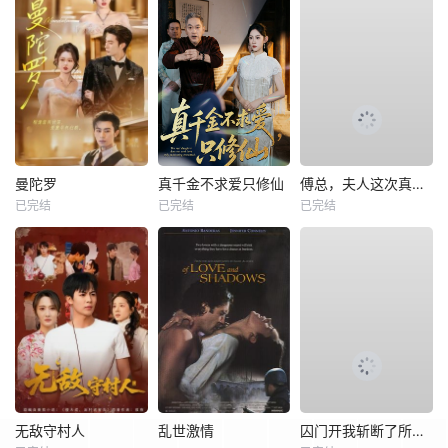
曼陀罗
真千金不求爱只修仙
傅总，夫人这次真的死了
已完结
已完结
已完结
无敌守村人
乱世激情
囚门开我斩断了所有阴谋