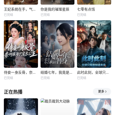
王妃系统在手，气的王爷发抖
你是我的璀璨星辰
七零有点恬
已完结
已完结
已完结
侍妾一身反骨，奈何侯爷只宠长公主
结婚七年，我竟是老公小青梅的替身
此时此刻，全球只有我知道未来
已完结
已完结
已完结
正在热播
更多