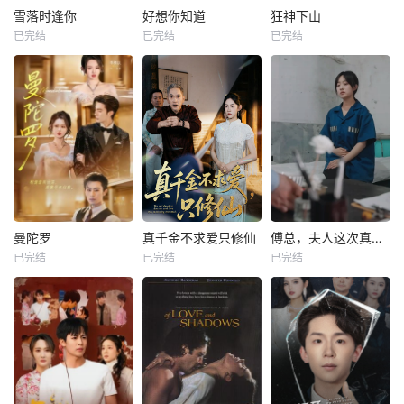
雪落时逢你
好想你知道
狂神下山
已完结
已完结
已完结
曼陀罗
真千金不求爱只修仙
傅总，夫人这次真的死了
已完结
已完结
已完结