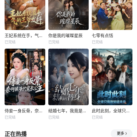
王妃系统在手，气的王爷发抖
你是我的璀璨星辰
七零有点恬
已完结
已完结
已完结
侍妾一身反骨，奈何侯爷只宠长公主
结婚七年，我竟是老公小青梅的替身
此时此刻，全球只有我知道未来
已完结
已完结
已完结
正在热播
更多