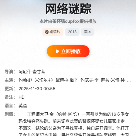
网络谜踪
本片由茶杯狐cupfox提供播放
剧情片
2018
美国
立即播放
导演：
阿尼什·查甘蒂
主演：
约翰·赵
米切尔·拉
黛博拉·梅辛
约瑟夫·李
萨拉·米博·孙
亚历
更新：
2025-11-30 00:55
备注：
HD
语言：
英语
剧情：
工程师大卫·金（约翰·赵 饰）一直引以为傲的16岁乖女
玛戈特突然失踪。前来调查此案的警探怀疑女儿离家出走。
不满这一结论的父亲为了寻找真相，独自展开调查。他打开
了女儿的笔记本电脑，用社交软件开始寻找破案线索。大卫