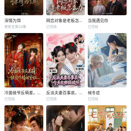
深情为饵
网恋对象是老板怎么办
当我遇见你
更新至第08集
已完结
已完结
冷面侯爷反萌差，独宠作精继室啦
反派夫妻百事哀，今天在哪搞破坏
候冬症
已完结
已完结
已完结