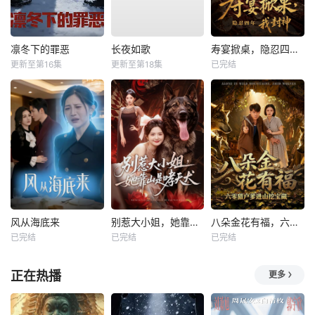
凛冬下的罪恶
长夜如歌
寿宴掀桌，隐忍四年我封神
更新至第16集
更新至第18集
已完结
风从海底来
别惹大小姐，她靠山是哮天犬
八朵金花有福，六零猎户爹进山挖宝藏
已完结
已完结
已完结
正在热播
更多