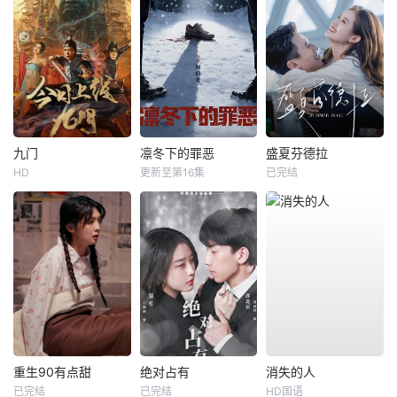
九门
凛冬下的罪恶
盛夏芬德拉
HD
更新至第16集
已完结
重生90有点甜
绝对占有
消失的人
已完结
已完结
HD国语