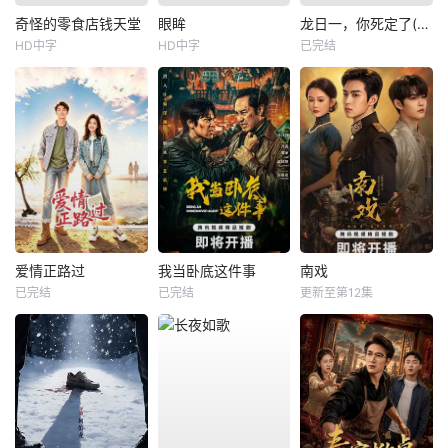
奇怪的零食店钱天堂
眼眸
龙日一，你死定了(短剧)
HD中字
HD中字
已完结
爱情正路过
我当卧底这件事
南戏
已完结
已完结
更新至第12集