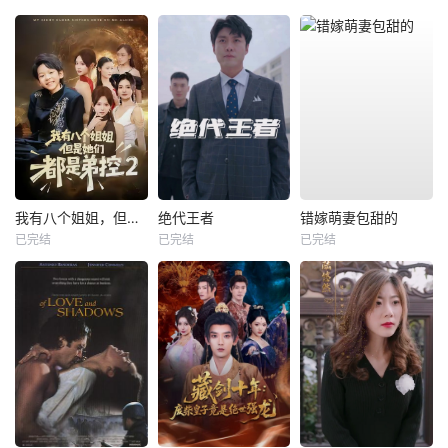
我有八个姐姐，但是他们都是弟控2
绝代王者
错嫁萌妻包甜的
已完结
已完结
已完结