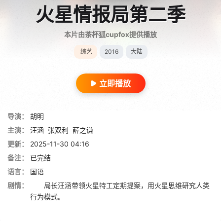
火星情报局第二季
本片由茶杯狐cupfox提供播放
综艺
2016
大陆
立即播放
导演：
胡明
主演：
汪涵
张双利
薛之谦
更新：
2025-11-30 04:16
备注：
已完结
语言：
国语
剧情：
局长汪涵带领火星特工定期提案，用火星思维研究人类
行为模式。