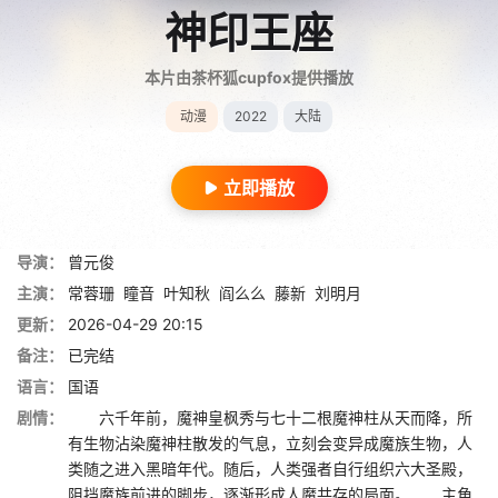
神印王座
本片由茶杯狐cupfox提供播放
动漫
2022
大陆
立即播放
导演：
曾元俊
主演：
常蓉珊
瞳音
叶知秋
阎么么
藤新
刘明月
更新：
2026-04-29 20:15
备注：
已完结
语言：
国语
剧情：
六千年前，魔神皇枫秀与七十二根魔神柱从天而降，所
有生物沾染魔神柱散发的气息，立刻会变异成魔族生物，人
类随之进入黑暗年代。随后，人类强者自行组织六大圣殿，
阻挡魔族前进的脚步，逐渐形成人魔共存的局面。 主角