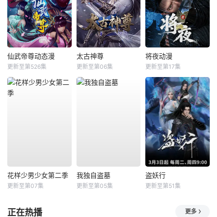
仙武帝尊动态漫
太古神尊
将夜动漫
更新至第526集
更新至第06集
更新至第17集
花样少男少女第二季
我独自盗墓
盗妖行
更新至第07集
更新至第05集
更新至第51集
正在热播
更多