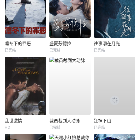
凛冬下的罪恶
盛夏芬德拉
往事溺在月光
已完结
已完结
已完结
乱世激情
裁员裁到大动脉
狂神下山
HD
已完结
已完结