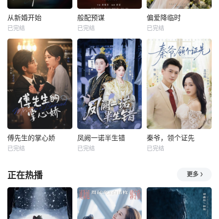
从新婚开始
般配预谋
偏爱降临时
已完结
已完结
已完结
傅先生的掌心娇
凤阙一诺半生错
秦爷，领个证先
已完结
已完结
已完结
正在热播
更多