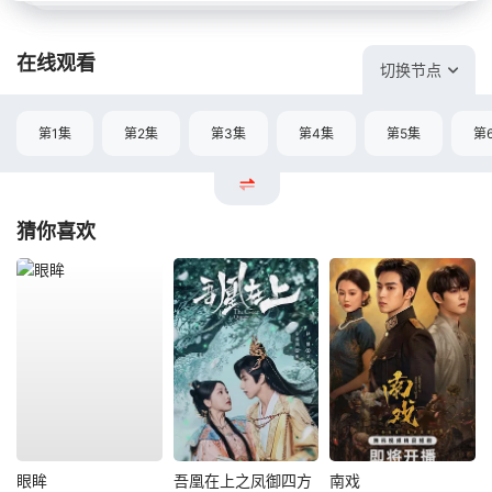
在线观看
切换节点
第1集
第2集
第3集
第4集
第5集
第
猜你喜欢
眼眸
吾凰在上之凤御四方
南戏