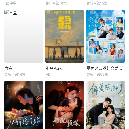
HD中字
更新至第10集
更新至第15集
盲盒
走马观花
夏色之云掀起恋爱与风暴
更新至第14集
HD
更新至第05集