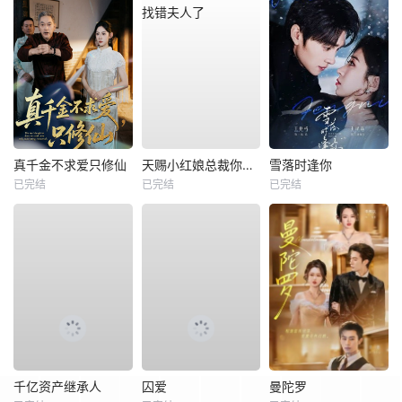
真千金不求爱只修仙
天赐小红娘总裁你找错夫人了
雪落时逢你
已完结
已完结
已完结
千亿资产继承人
囚爱
曼陀罗