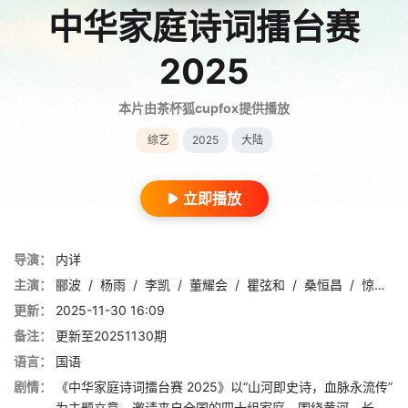
中华家庭诗词擂台赛
2025
本片由茶杯狐cupfox提供播放
综艺
2025
大陆
立即播放
导演：
内详
主演：
郦波
/
杨雨
/
李凯
/
董耀会
/
瞿弦和
/
桑恒昌
/
惊竹娇
更新：
2025-11-30 16:09
备注：
更新至20251130期
语言：
国语
剧情：
《中华家庭诗词擂台赛 2025》以“山河即史诗，血脉永流传”
为主题立意，邀请来自全国的四十组家庭，围绕黄河、长