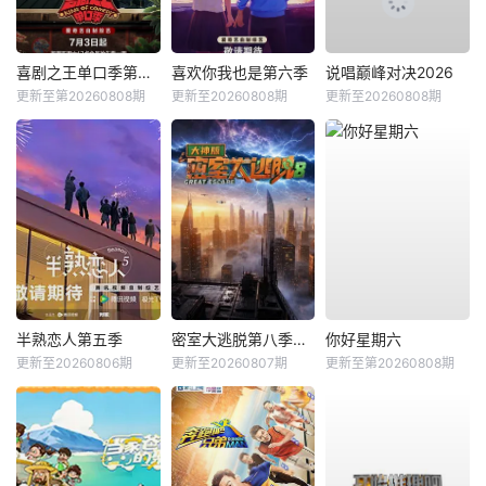
喜剧之王单口季第三季
喜欢你我也是第六季
说唱巅峰对决2026
更新至第20260808期
更新至20260808期
更新至20260808期
半熟恋人第五季
密室大逃脱第八季大神版
你好星期六
更新至20260806期
更新至20260807期
更新至第20260808期