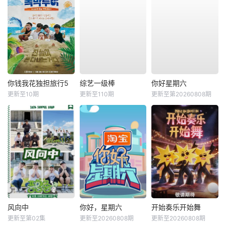
你钱我花独担旅行5
综艺一级棒
你好星期六
更新至10期
更新至110期
更新至第20260808期
风向中
你好，星期六
开始奏乐开始舞
更新至第02集
更新至20260808期
更新至20260808期