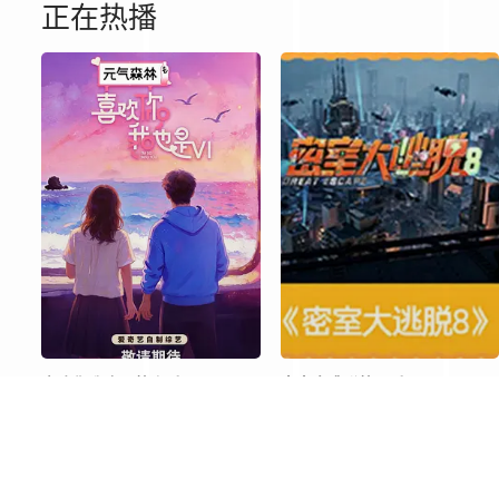
正在热播
喜欢你我也是第六季
密室大逃脱第八季
更新至20260806期
更新至第20260805期