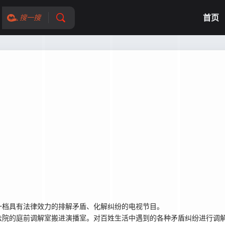
首页
搜一搜
一档具有法律效力的排解矛盾、化解纠纷的电视节目。
法院的庭前调解室搬进演播室。对百姓生活中遇到的各种矛盾纠纷进行调