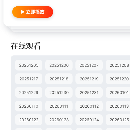
立即播放
在线观看
20251205
20251206
20251207
20251208
20251217
20251218
20251219
20251220
20251229
20251230
20251231
20260101
20260110
20260111
20260112
20260113
20260122
20260123
20260124
20260125