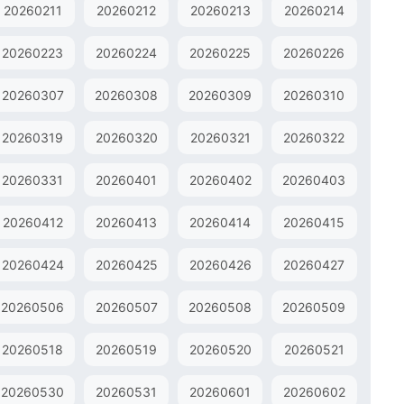
20260211
20260212
20260213
20260214
20260223
20260224
20260225
20260226
20260307
20260308
20260309
20260310
20260319
20260320
20260321
20260322
20260331
20260401
20260402
20260403
20260412
20260413
20260414
20260415
20260424
20260425
20260426
20260427
20260506
20260507
20260508
20260509
20260518
20260519
20260520
20260521
20260530
20260531
20260601
20260602