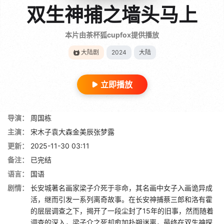
双生神捕之墙头马上
本片由茶杯狐cupfox提供播放
大陆剧
2024
大陆
立即播放
导演：
周国栋
主演：
宋木子袁大森金美辰张梦露
更新：
2025-11-30 03:11
备注：
已完结
语言：
国语
剧情：
长安城著名画家梁子介死于非命，其名画中女子入画诡异成
活，继而引发一系列离奇故事。在长安神捕蔡三郎和洛有霍
的层层调查之下，揭开了一段尘封了15年的旧事，然而随着
调查的深入，梁子介之死却愈加扑朔迷离，最终在双生神探