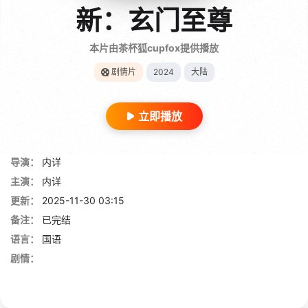
新：玄门至尊
本片由茶杯狐cupfox提供播放
剧情片
2024
大陆
立即播放
导演：
内详
主演：
内详
更新：
2025-11-30 03:15
备注：
已完结
语言：
国语
剧情：