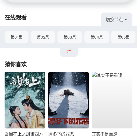
在线观看
切换节点
第01集
第02集
第03集
第04集
第05集
猜你喜欢
吾凰在上之凤御四方
凛冬下的罪恶
其实不是重逢