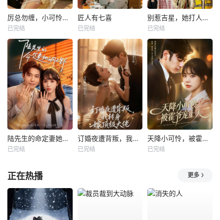
厉总勿缠，小可怜只想当厂妹
匠人有七喜
别惹吉星，她打人专打脸
已完结
已完结
已完结
陆先生的命定妻她飒又野
订婚夜遭背叛，我转身嫁顶级大佬
天降小可怜，被霍爷宠上天
已完结
已完结
已完结
正在热播
更多