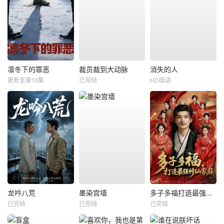
凛冬下的罪恶
裁员裁到大动脉
消失的人
更新至第16集
已完结
HD国语
龙吟八荒
墨染宫墙
多子多福打造最强修仙家族
已完结
已完结
已完结