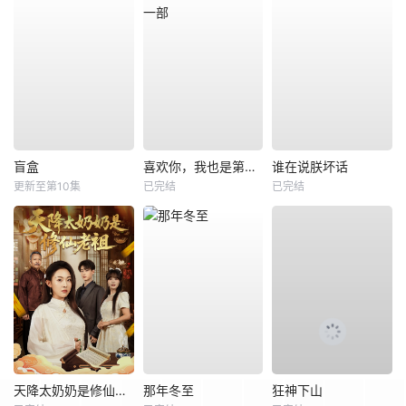
盲盒
喜欢你，我也是第一部
谁在说朕坏话
更新至第10集
已完结
已完结
天降太奶奶是修仙老祖
那年冬至
狂神下山