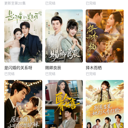
更新至第20集
已完结
已完结
是闪婚的关系呀
赐卿良辰
择木而栖
已完结
已完结
已完结