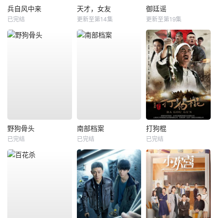
兵自风中来
天才，女友
御廷谣
已完结
更新至第14集
更新至第19集
野狗骨头
南部档案
打狗棍
已完结
已完结
已完结