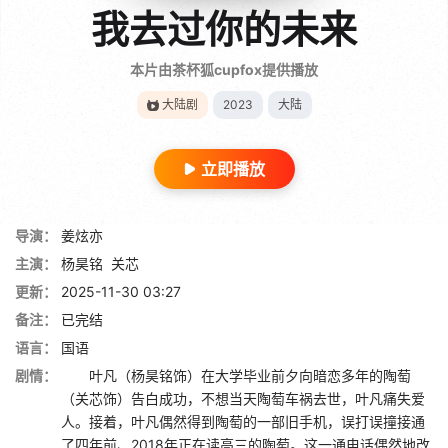
我去过你的未来
本片由茶杯狐cupfox提供播放
大陆剧
2023
大陆
立即播放
导演：
姜炫亦
主演：
杨昊铭
关芯
更新：
2025-11-30 03:27
备注：
已完结
语言：
国语
剧情：
叶凡（杨昊铭饰）在大学毕业前夕向暗恋多年的陶萄
（关芯饰）告白成功，不想当天陶萄车祸去世，叶凡痛失爱
人。接着，叶凡偶然得到陶萄的一部旧手机，误打误撞接通
了四年前、2018年正在读高三的陶萄。这一通电话偶然地改