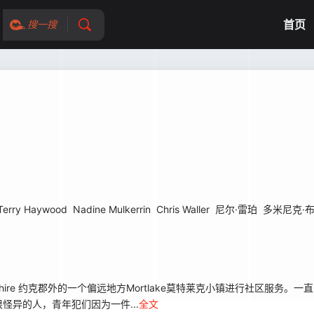
首页
搜一搜
Terry Haywood
Nadine Mulkerrin
Chris Waller
尼尔·雷珀
多米尼克·
re 约克郡外的一个偏远地方Mortlake莫特莱克小镇进行社区服务。
异的人，青年犯们因为一件...
全文