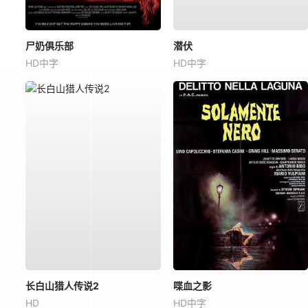
尸奶俱乐部
潜伏
HD中字
HD中字
长白山猎人传说2
喋血之影
HD
HD中字