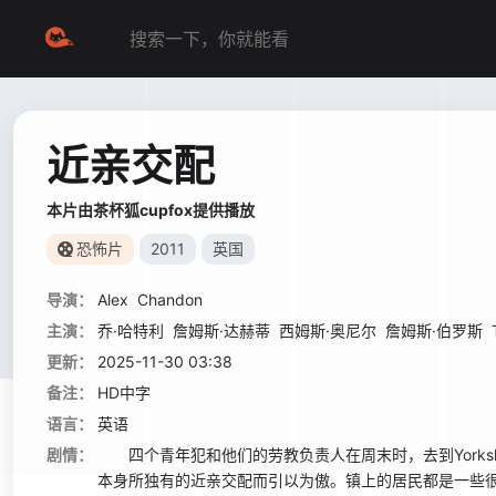
近亲交配
本片由茶杯狐cupfox提供播放
恐怖片
2011
英国
导演：
Alex
Chandon
主演：
乔·哈特利
詹姆斯·达赫蒂
西姆斯·奥尼尔
詹姆斯·伯罗斯
更新：
2025-11-30 03:38
备注：
HD中字
语言：
英语
剧情：
四个青年犯和他们的劳教负责人在周末时，去到Yorkshi
本身所独有的近亲交配而引以为傲。镇上的居民都是一些很怪