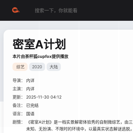
密室A计划
本片由茶杯狐cupfox提供播放
综艺
2020
大陆
导演：
内详
主演：
内详
更新：
2025-11-30 04:12
备注：
已完结
语言：
国语
剧情：
《密室A计划》是一档实景解密体验秀的自制微综艺，由
未知、无扮演、不限时的环境中，以最真实状态解谜逃脱