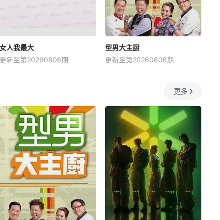
女人我最大
型男大主厨
更新至第20260806期
更新至第20260806期
更多