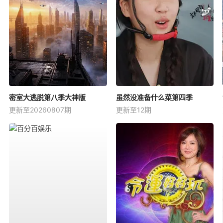
密室大逃脱第八季大神版
虽然没准备什么菜第四季
更新至20260807期
更新至12期