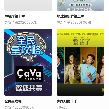
中餐厅第十季
地球超新鲜第二季
更新至第20260807期
更新至第20260806期
全民星攻略
奔跑吧第十季
更新至20260806期
已完结