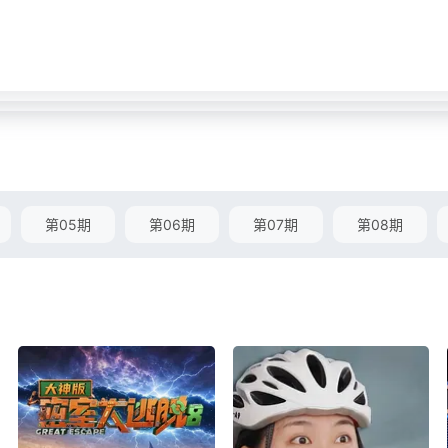
第05期
第06期
第07期
第08期