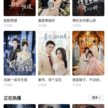
般配预谋
偏爱降临时
傅先生的掌心娇
已完结
已完结
已完结
凤阙一诺半生错
秦爷，领个证先
我家娘子，不对劲第四季
已完结
已完结
已完结
正在热播
更多