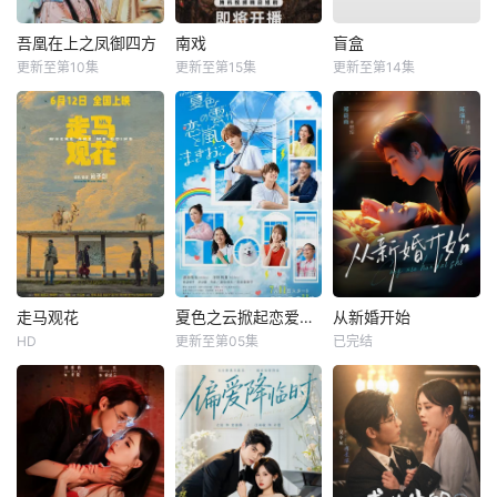
吾凰在上之凤御四方
南戏
盲盒
更新至第10集
更新至第15集
更新至第14集
走马观花
夏色之云掀起恋爱与风暴
从新婚开始
HD
更新至第05集
已完结