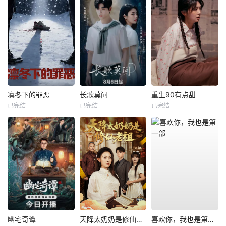
凛冬下的罪恶
长歌莫问
重生90有点甜
已完结
已完结
已完结
幽宅奇谭
天降太奶奶是修仙老祖
喜欢你，我也是第一部