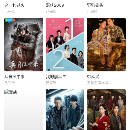
这一秒过火
潜伏2009
野狗骨头
已完结
已完结
已完结
兵自风中来
我的前半生
御廷谣
已完结
已完结
更新至第20集