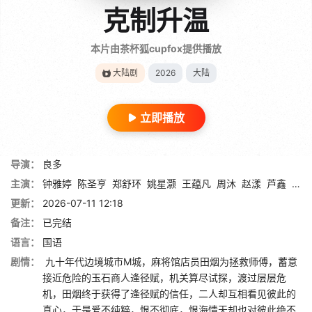
克制升温
本片由茶杯狐cupfox提供播放
大陆剧
2026
大陆
立即播放
导演：
良多
主演：
钟雅婷
陈圣亨
郑舒环
姚星灏
王蕴凡
周沐
赵漾
芦鑫
丁晓
更新：
2026-07-11 12:18
备注：
已完结
语言：
国语
剧情：
九十年代边境城市M城，麻将馆店员田烟为拯救师傅，蓄意
接近危险的玉石商人逄径赋，机关算尽试探，渡过层层危
机，田烟终于获得了逄径赋的信任，二人却互相看见彼此的
真心，于是爱不纯粹，恨不彻底，恨海情天却也对彼此绝不