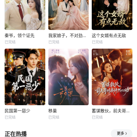
秦爷，领个证先
我家娘子，不对劲第四季
这个女婿有点无敌
已完结
已完结
已完结
民国第一惡少
移巢
蓄谋散伙，前夫哥对我怦然心动
已完结
已完结
已完结
正在热播
更多