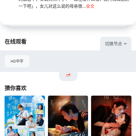
一下吧」，女儿对这么说的母亲很...
全文
在线观看
切换节点
HD中字
猜你喜欢