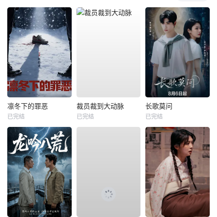
凛冬下的罪恶
裁员裁到大动脉
长歌莫问
已完结
已完结
已完结