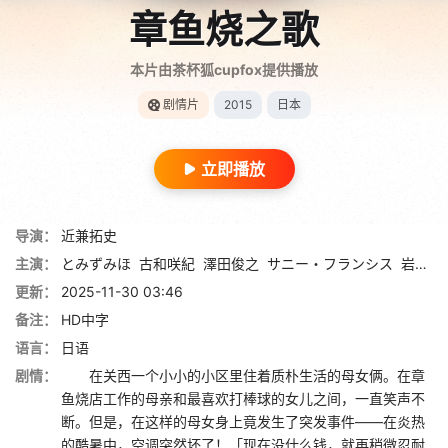
章鱼烧之歌
本片由茶杯狐cupfox提供播放
剧情片
2015
日本
立即播放
导演：
近兼拓史
主演：
とみずみほ
古和咲紀
澤田俊之
サニー・フランシス
岩井万実
更新：
2025-11-30 03:46
备注：
HD中字
语言：
日语
剧情：
在关西一个小小的小区里住着质朴生活的母女俩。在章
鱼烧店工作的母亲和最喜欢打棒球的女儿之间，一直笑声不
断。但是，在这样的母女身上竟发生了突发事件——在炎热
的酷暑中，空调突然坏了！「现在没什么钱，就再稍微忍耐