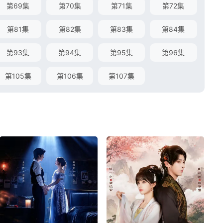
第69集
第70集
第71集
第72集
第81集
第82集
第83集
第84集
第93集
第94集
第95集
第96集
第105集
第106集
第107集