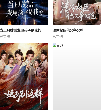
当上月嫂后发现孩子是我的
清冷权臣他又争又抢
已完结
已完结