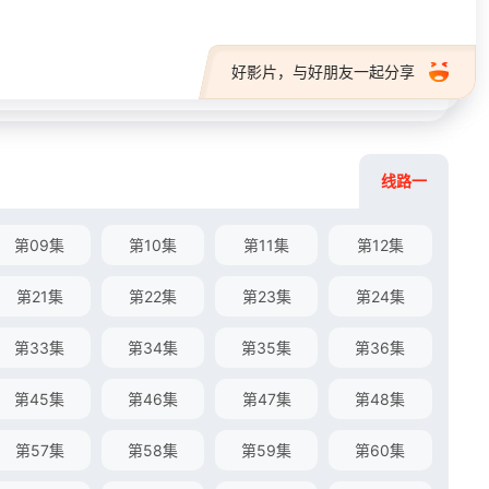
好影片，与好朋友一起分享
线路一
第09集
第10集
第11集
第12集
第21集
第22集
第23集
第24集
第33集
第34集
第35集
第36集
第45集
第46集
第47集
第48集
第57集
第58集
第59集
第60集