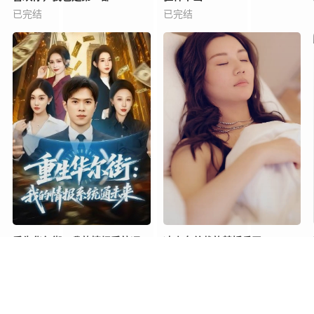
已完结
已完结
重生华尔街：我的情报系统通未来
冰山女总裁的替婚兵王
已完结
已完结
影视资源上传、存储服务。