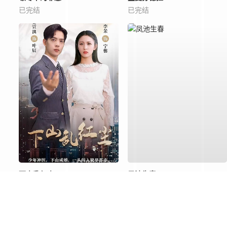
已完结
已完结
下山乱红尘
凤池生春
已完结
已完结
茶杯狐cupfox所有内容均来自互联网分享站点所提供的公开引用资源，未提供