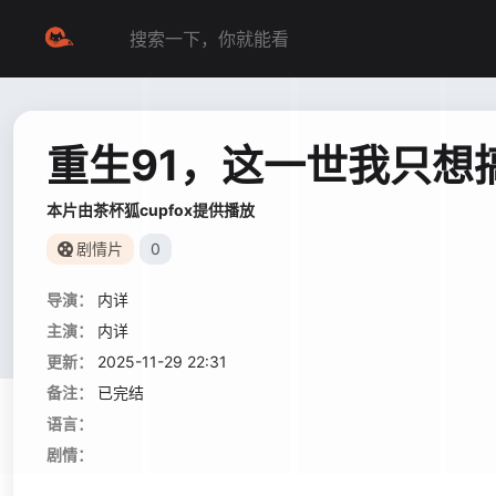
重生91，这一世我只想
本片由茶杯狐cupfox提供播放
剧情片
0
导演：
内详
主演：
内详
更新：
2025-11-29 22:31
备注：
已完结
语言：
剧情：