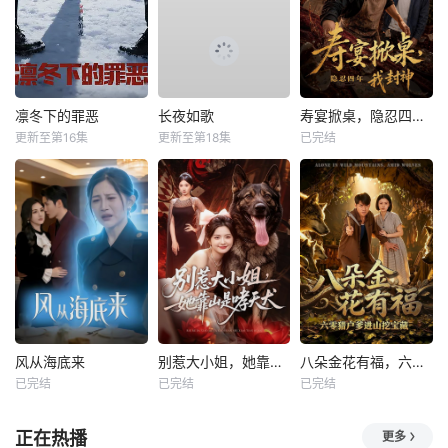
凛冬下的罪恶
长夜如歌
寿宴掀桌，隐忍四年我封神
更新至第16集
更新至第18集
已完结
风从海底来
别惹大小姐，她靠山是哮天犬
八朵金花有福，六零猎户爹进山挖宝藏
已完结
已完结
已完结
正在热播
更多