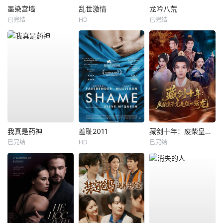
墨染宫墙
乱世激情
龙吟八荒
已完结
HD
已完结
我真是药神
羞耻2011
藏剑十年：废柴皇子竟是绝世强龙
已完结
HD
已完结