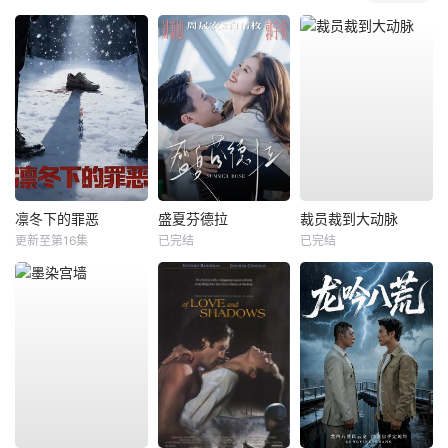
凛冬下的罪恶
盛夏芬德拉
裁员裁到大动脉
更新至第16集
已完结
已完结