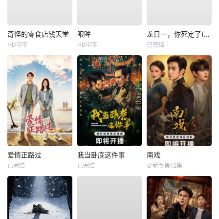
奇怪的零食店钱天堂
眼眸
龙日一，你死定了(短剧)
HD中字
HD中字
已完结
爱情正路过
我当卧底这件事
南戏
已完结
已完结
更新至第12集