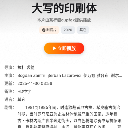
大写的印刷体
本片由茶杯狐cupfox提供播放
剧情片
2020
其它
立即播放
导演：
拉杜·裘德
主演：
Bogdan Zamfir
Şerban Lazarovici
伊万娜·雅各布
谢尔班·帕夫卢
更新：
2025-11-30 03:56
备注：
HD中字
语言：
其它
剧情：
1981到1985年间，时逢独裁者尼古拉．希奥塞古统治
时期，当时罗马尼亚为史达林体制最严重的国家，少年穆
古・卡林内斯库夜半奔走街头，以白色粉笔涂鸦书写抗争讯
息，受到祕密警察逮捕、审问，最终离奇死亡收场。 延