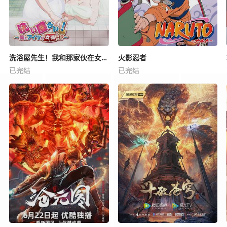
洗浴屋先生！我和那家伙在女浴池！？
火影忍者
已完结
已完结