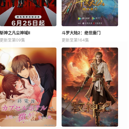
斩神之凡尘神域Ⅱ
斗罗大陆2：绝世唐门
更新至第09集
更新至第164集