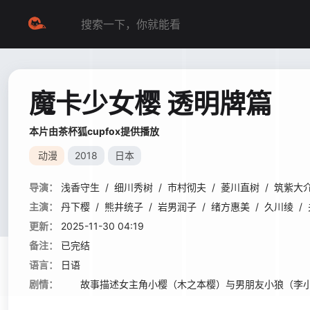
魔卡少女樱 透明牌篇
本片由茶杯狐cupfox提供播放
动漫
2018
日本
导演：
浅香守生
/
细川秀树
/
市村彻夫
/
菱川直树
/
筑紫大
主演：
丹下樱
/
熊井统子
/
岩男润子
/
绪方惠美
/
久川绫
/
更新：
2025-11-30 04:19
备注：
已完结
语言：
日语
剧情：
故事描述女主角小樱（木之本樱）与男朋友小狼（李小狼