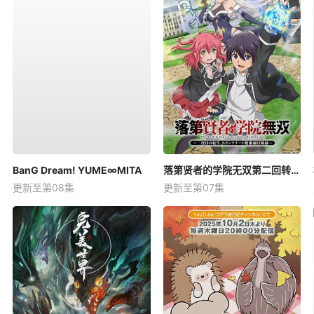
BanG Dream! YUME∞MITA
落第贤者的学院无双第二回转生，S等级作弊魔术师冒险记
更新至第08集
更新至第07集