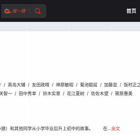
首页
搜一搜
介
/
高岛大辅
/
友田政晴
/
神原敏昭
/
菊池聪延
/
加藤显
/
饭村正
关智一
/
田中秀幸
/
铃木实里
/
花江夏树
/
佐佐木望
/
筱原惠美
）和其他同学从小学毕业后升上初中的故事。 在...
全文