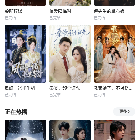
般配预谋
偏爱降临时
傅先生的掌心娇
已完结
已完结
已完结
凤阙一诺半生错
秦爷，领个证先
我家娘子，不对劲第四季
已完结
已完结
已完结
正在热播
更多