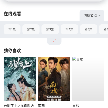
在线观看
切换节点
第1集
第2集
第3集
第4集
第5集
第
猜你喜欢
吾凰在上之凤御四方
南戏
盲盒