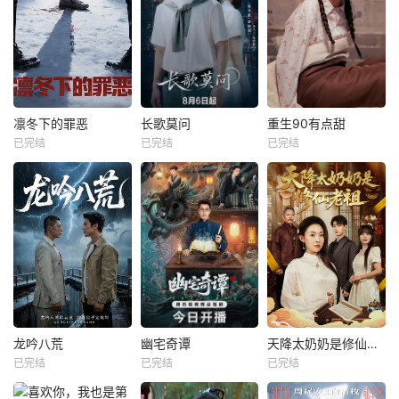
凛冬下的罪恶
长歌莫问
重生90有点甜
已完结
已完结
已完结
龙吟八荒
幽宅奇谭
天降太奶奶是修仙老祖
已完结
已完结
已完结