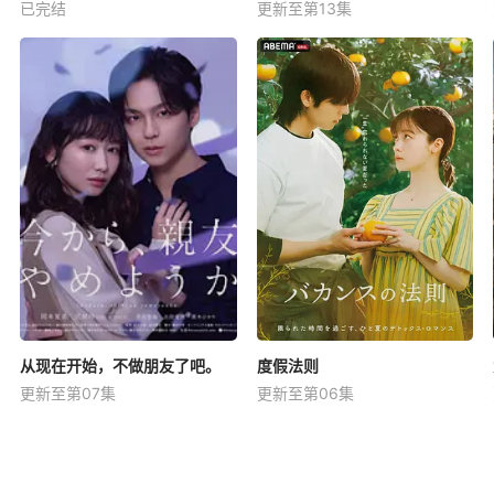
已完结
更新至第13集
从现在开始，不做朋友了吧。
度假法则
更新至第07集
更新至第06集