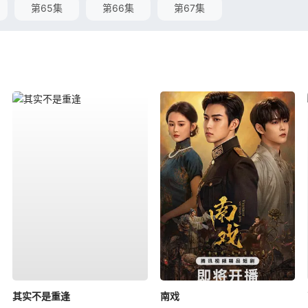
第65集
第66集
第67集
其实不是重逢
南戏