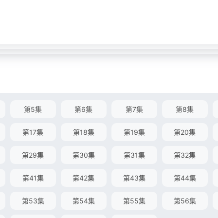
第5集
第6集
第7集
第8集
第17集
第18集
第19集
第20集
第29集
第30集
第31集
第32集
第41集
第42集
第43集
第44集
第53集
第54集
第55集
第56集