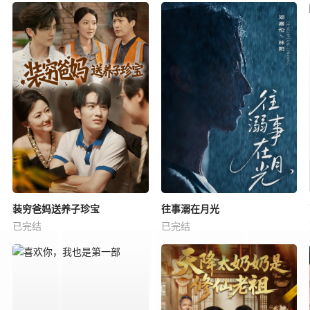
装穷爸妈送养子珍宝
往事溺在月光
已完结
已完结