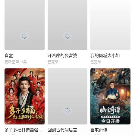
盲盒
开着摩的娶富婆
我的倾城大小姐
更新至第13集
已完结
已完结
多子多福打造最强修仙家族
回到古代闯后宫
幽宅奇谭