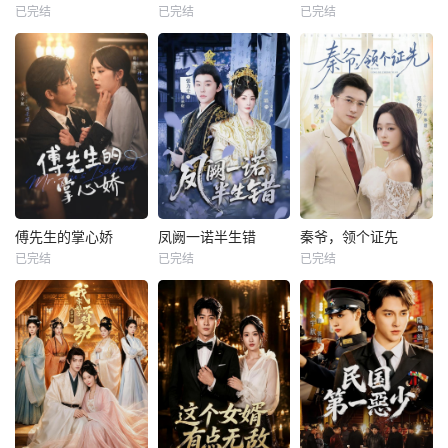
已完结
已完结
已完结
傅先生的掌心娇
凤阙一诺半生错
秦爷，领个证先
已完结
已完结
已完结