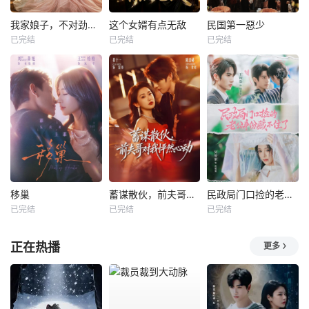
我家娘子，不对劲第四季
这个女婿有点无敌
民国第一惡少
已完结
已完结
已完结
移巢
蓄谋散伙，前夫哥对我怦然心动
民政局门口捡的老公身份藏不住了
已完结
已完结
已完结
正在热播
更多