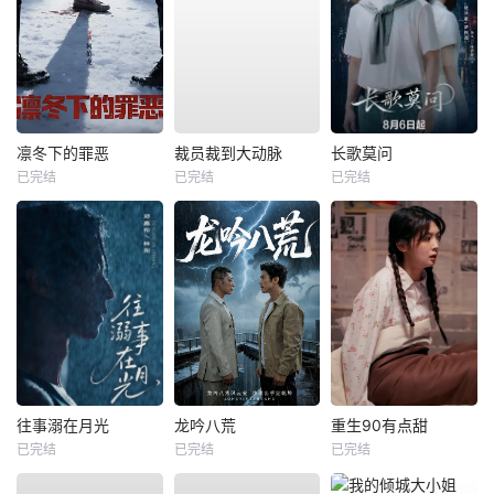
凛冬下的罪恶
裁员裁到大动脉
长歌莫问
已完结
已完结
已完结
往事溺在月光
龙吟八荒
重生90有点甜
已完结
已完结
已完结