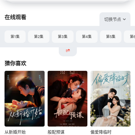
在线观看
切换节点
第1集
第2集
第3集
第4集
第5集
第
猜你喜欢
从新婚开始
般配预谋
偏爱降临时