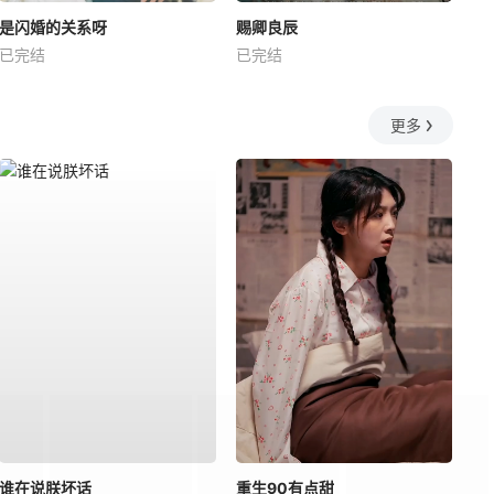
是闪婚的关系呀
赐卿良辰
已完结
已完结
更多
谁在说朕坏话
重生90有点甜