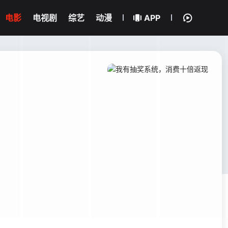
电影
电视剧
综艺
动漫
APP