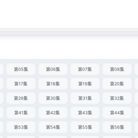
第05集
第06集
第07集
第08集
第17集
第18集
第19集
第20集
第29集
第30集
第31集
第32集
第41集
第42集
第43集
第44集
第53集
第54集
第55集
第56集