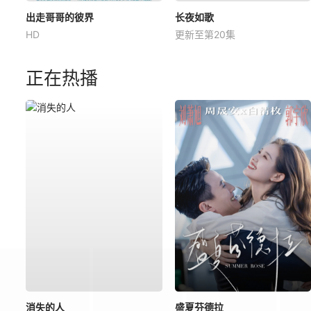
出走哥哥的彼界
长夜如歌
HD
更新至第20集
正在热播
消失的人
盛夏芬德拉