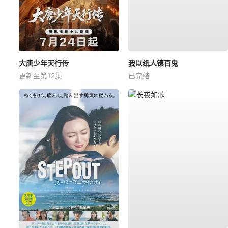
大唐少年天行传
我以纸人镇百鬼
更新至第12集
已完结