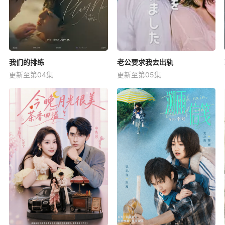
我们的排练
老公要求我去出轨
更新至第04集
更新至第05集