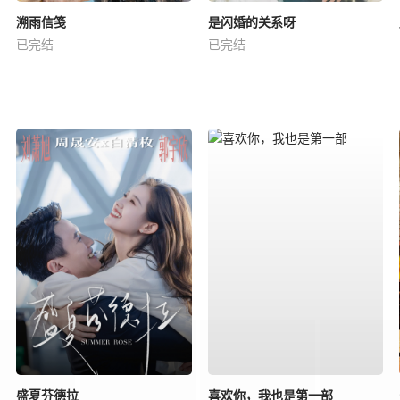
溯雨信笺
是闪婚的关系呀
已完结
已完结
盛夏芬德拉
喜欢你，我也是第一部