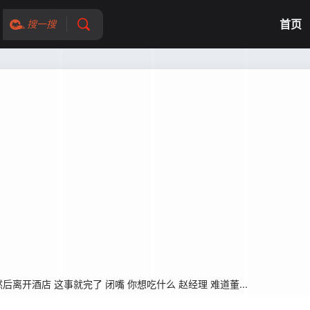
首页
搜一搜
后离开酒店 这事就完了 闭嘴 你想吃什么 赵经理 难道董...