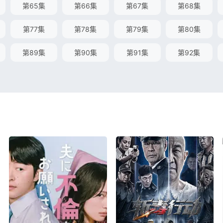
第65集
第66集
第67集
第68集
第77集
第78集
第79集
第80集
第89集
第90集
第91集
第92集