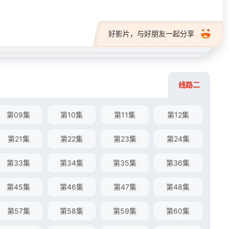
好影片，与好朋友一起分享
线路二
第09集
第10集
第11集
第12集
第21集
第22集
第23集
第24集
第33集
第34集
第35集
第36集
第45集
第46集
第47集
第48集
第57集
第58集
第59集
第60集