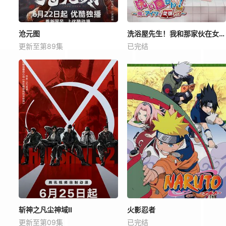
沧元图
洗浴屋先生！我和那家伙在女浴池！？
更新至第89集
已完结
斩神之凡尘神域Ⅱ
火影忍者
更新至第09集
已完结