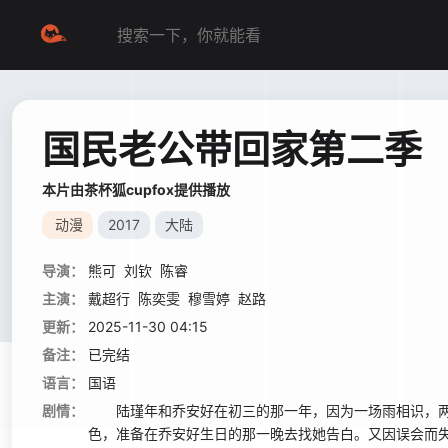
国民老公带回家第二季
本片由茶杯狐cupfox提供播放
动漫
2017
大陆
导演：
熊可
刘钦
陈睿
主演：
戴超行
陈奕雯
穆雪婷
赵路
更新：
2025-11-30 04:15
备注：
已完结
语言：
国语
剧情：
陆瑾年和乔安好在初三的那一年，因为一场雨相识，两个
色，准备在乔安好生日的那一晚去找她告白。又因误会而失败