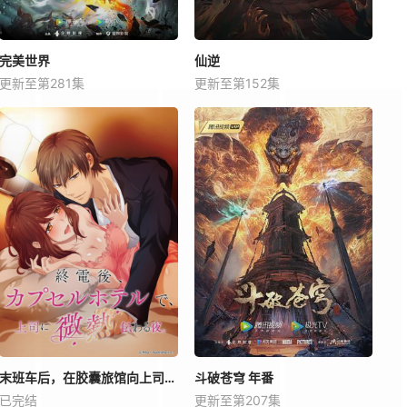
完美世界
仙逆
更新至第281集
更新至第152集
末班车后，在胶囊旅馆向上司传递微热的夜晚
斗破苍穹 年番
已完结
更新至第207集