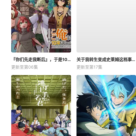
『你们先走我断后』，于是10年后我成为了传说
关于我转生变成史莱姆这档事第四季
更新至第06集
更新至第17集