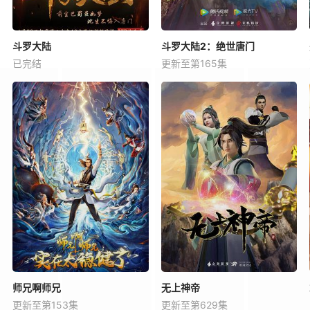
斗罗大陆
斗罗大陆2：绝世唐门
已完结
更新至第165集
师兄啊师兄
无上神帝
更新至第153集
更新至第629集