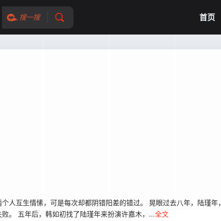
首页
搜一搜
人互生情愫，可是每次却都阴错阳差的错过。 晃眼过去八年，陆瑾年
。 五年后，韩如初找了陆瑾年来扮演许嘉木，...
全文