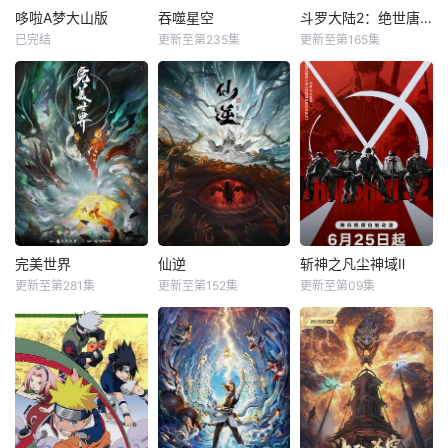
哆啦A梦大山版
吞噬星空
斗罗大陆2：绝世唐门
已完结
更新至第235集
更新至第165集
完美世界
仙逆
斩神之凡尘神域Ⅱ
更新至第281集
更新至第152集
更新至第09集