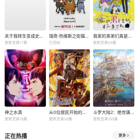
关于我转生变成史莱姆这档事第四季
瑞奇·热维斯之街猫一族
我家的弟弟们真是让您费心了
更新至第17集
已完结
更新至第06集
神之水滴
从0位居民开始的边境领主大人
斗罗大陆2：绝世唐门
更新至第18集
更新至第06集
更新至第165集
正在热播
更多