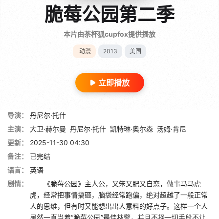
脆莓公园第二季
本片由茶杯狐cupfox提供播放
动漫
2013
美国
立即播放
导演：
丹尼尔·托什
主演：
大卫·赫尔曼
丹尼尔·托什
凯特琳·奥尔森
汤姆·肯尼
更新：
2025-11-30 04:30
备注：
已完结
语言：
英语
剧情：
《脆莓公园》主人公，又笨又肥又自恋，做事马马虎
虎，经常把事情搞砸，脑袋经常跑偏，绝对超越了一般正常
人的思维，但有时又能想出出人意料的好点子。这样一个人
居然一直当着“脆莓公园”最佳林警，并且不择一切手段不让