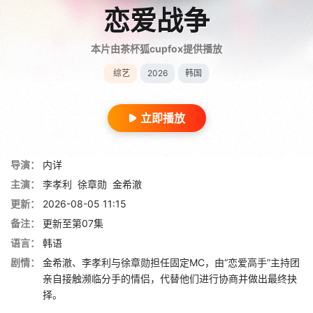
恋爱战争
本片由茶杯狐cupfox提供播放
综艺
2026
韩国
立即播放
导演：
内详
主演：
李孝利
徐章勋
金希澈
更新：
2026-08-05 11:15
备注：
更新至第07集
语言：
韩语
剧情：
金希澈、李孝利与徐章勋担任固定MC，由“恋爱高手”主持团
亲自接触濒临分手的情侣，代替他们进行协商并做出最终抉
择。